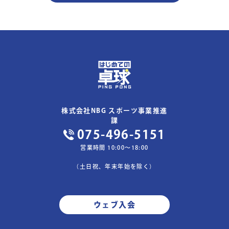
2. 電話連絡やダイレクトメールについて

当社は、ご本人様の同意の下に収集した個人情報を
もとに、より良いサービスや製品、ご本人様に有益
と思われる情報などを提供する目的で、お電話や電
子メールや、郵送等でご案内する場合がございます
が、ご本人様よりご要請があった場合は、かかるご
案内を中止いたします。

株式会社NBG スポーツ事業推進
課
075-496-5151
3. 個人情報の開示・提供

営業時間 10:00〜18:00
当社は、ご本人様の同意なく、個人情報を業務委託
（土日祝、年末年始を除く）
先以外の第三者に提供いたしません。ただし法令に
より開示を求められた場合、または裁判所、警察等
の公的機関から法的根拠に基づき開示を求められた
ウェブ入会
場合は、お客様の同意なく個人情報を開示すること
がございます。また、業務委託先に対しては、法令